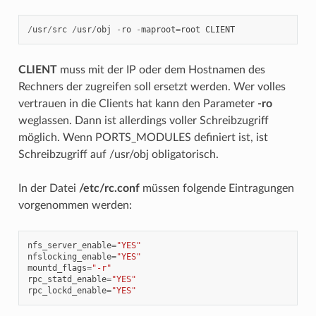
/
usr
/
src
/
usr
/
obj
-
ro
-
maproot
=
root
CLIENT
CLIENT
muss mit der IP oder dem Hostnamen des
Rechners der zugreifen soll ersetzt werden. Wer volles
vertrauen in die Clients hat kann den Parameter
-ro
weglassen. Dann ist allerdings voller Schreibzugriff
möglich. Wenn PORTS_MODULES definiert ist, ist
Schreibzugriff auf /usr/obj obligatorisch.
In der Datei
/etc/rc.conf
müssen folgende Eintragungen
vorgenommen werden:
nfs_server_enable
=
"YES"
nfslocking_enable
=
"YES"
mountd_flags
=
"-r"
rpc_statd_enable
=
"YES"
rpc_lockd_enable
=
"YES"