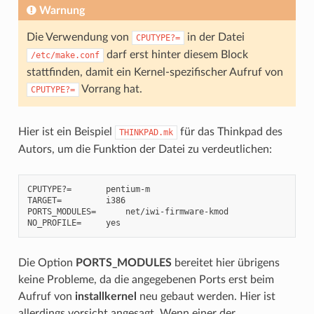
Warnung
Die Verwendung von
in der Datei
CPUTYPE?=
darf erst hinter diesem Block
/etc/make.conf
stattfinden, damit ein Kernel-spezifischer Aufruf von
Vorrang hat.
CPUTYPE?=
Hier ist ein Beispiel
für das Thinkpad des
THINKPAD.mk
Autors, um die Funktion der Datei zu verdeutlichen:
CPUTYPE?=       pentium-m

TARGET=         i386

PORTS_MODULES=      net/iwi-firmware-kmod

Die Option
PORTS_MODULES
bereitet hier übrigens
keine Probleme, da die angegebenen Ports erst beim
Aufruf von
installkernel
neu gebaut werden. Hier ist
allerdings vorsicht angesagt. Wenn einer der