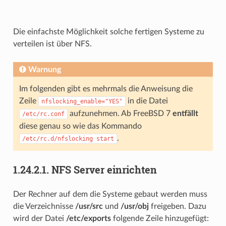
Die einfachste Möglichkeit solche fertigen Systeme zu
verteilen ist über NFS.
Warnung
Im folgenden gibt es mehrmals die Anweisung die
Zeile
in die Datei
nfslocking_enable="YES"
aufzunehmen. Ab FreeBSD 7
entfällt
/etc/rc.conf
diese genau so wie das Kommando
.
/etc/rc.d/nfslocking
start
1.24.2.1.
NFS Server einrichten
Der Rechner auf dem die Systeme gebaut werden muss
die Verzeichnisse
/usr/src
und
/usr/obj
freigeben. Dazu
wird der Datei
/etc/exports
folgende Zeile hinzugefügt: