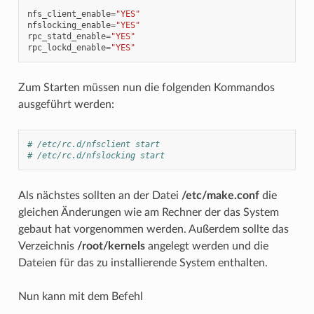
nfs_client_enable
=
"YES"
nfslocking_enable
=
"YES"
rpc_statd_enable
=
"YES"
rpc_lockd_enable
=
"YES"
Zum Starten müssen nun die folgenden Kommandos
ausgeführt werden:
# /etc/rc.d/nfsclient start
# /etc/rc.d/nfslocking start
Als nächstes sollten an der Datei
/etc/make.conf
die
gleichen Änderungen wie am Rechner der das System
gebaut hat vorgenommen werden. Außerdem sollte das
Verzeichnis
/root/kernels
angelegt werden und die
Dateien für das zu installierende System enthalten.
Nun kann mit dem Befehl