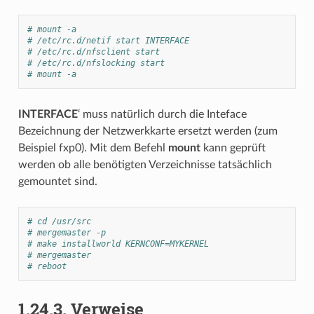
# mount -a
# /etc/rc.d/netif start INTERFACE
# /etc/rc.d/nfsclient start
# /etc/rc.d/nfslocking start
# mount -a
INTERFACE
‘ muss natürlich durch die Inteface
Bezeichnung der Netzwerkkarte ersetzt werden (zum
Beispiel fxp0). Mit dem Befehl
mount
kann geprüft
werden ob alle benötigten Verzeichnisse tatsächlich
gemountet sind.
# cd /usr/src
# mergemaster -p
# make installworld KERNCONF=MYKERNEL
# mergemaster
# reboot
1.24.3.
Verweise