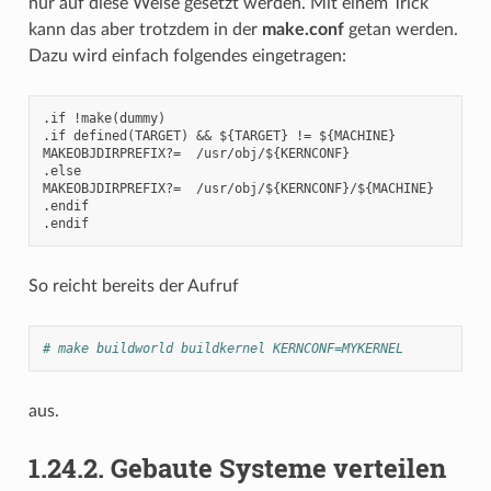
nur auf diese Weise gesetzt werden. Mit einem Trick
kann das aber trotzdem in der
make.conf
getan werden.
Dazu wird einfach folgendes eingetragen:
.if !make(dummy)

.if defined(TARGET) && ${TARGET} != ${MACHINE}

MAKEOBJDIRPREFIX?=  /usr/obj/${KERNCONF}

.else

MAKEOBJDIRPREFIX?=  /usr/obj/${KERNCONF}/${MACHINE}

.endif

So reicht bereits der Aufruf
# make buildworld buildkernel KERNCONF=MYKERNEL
aus.
1.24.2.
Gebaute Systeme verteilen