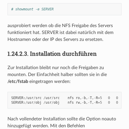
# showmount -e SERVER
ausprobiert werden ob die NFS Freigabe des Servers
funktioniert hat. SERVER ist dabei natürlich mit dem
Hostnamen oder der IP des Servers zu ersetzen.
1.24.2.3.
Installation durchführen
Zur Installation bleibt nur noch die Freigaben zu
mounten. Der Einfachheit halber sollten sie in die
/etc/fstab
eingetragen werden:
SERVER
:
/
usr
/
src
/
usr
/
src
nfs
ro
,
-
b
,
-
T
,
-
R
=
5
0
0
SERVER
:
/
usr
/
obj
/
usr
/
obj
nfs
rw
,
-
b
,
-
T
,
-
R
=
5
0
0
Nach vollendeter Installation sollte die Option noauto
hinzugefügt werden. Mit den Befehlen